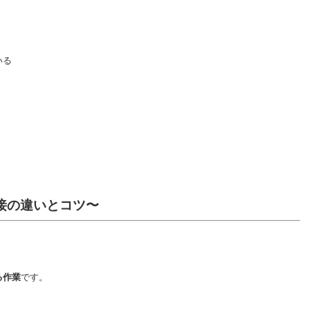
いる
接の違いとコツ〜
る作業
です。
、