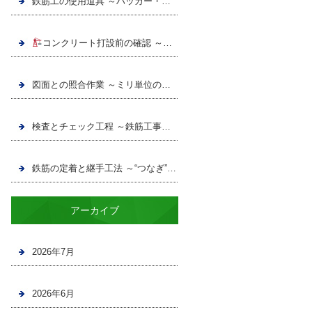
鉄筋工の使用道具 ～ハッカー・ニッパー・番線・スケールの世界～
コンクリート打設前の確認 ～隠れる前に全てをチェックする責任～
図面との照合作業 ～ミリ単位の正確さを追求する職人の目～
検査とチェック工程 ～鉄筋工事の品質を守る検査体制～
鉄筋の定着と継手工法 ～“つなぎ”の技術～
アーカイブ
2026年7月
2026年6月