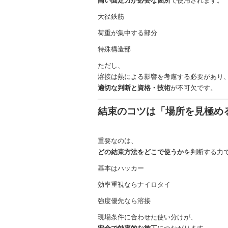
高い固定力が必要な箇所
で使用されます。
大径鉄筋
荷重が集中する部分
特殊構造部
ただし、
溶接は熱による影響を考慮する必要があり
適切な判断と資格・技術
が不可欠です。
結束のコツは「場所を見極め
重要なのは、
どの結束方法をどこで使うか
を判断する力
基本はハッカー
効率重視ならナイロタイ
強度優先なら溶接
現場条件に合わせた使い分けが、